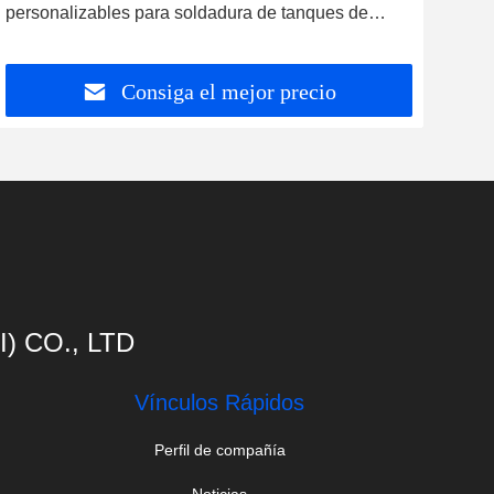
nalizables para soldadura de tanques de
toneladas
ón personalizada
Consiga el mejor precio
 CO., LTD
Vínculos Rápidos
Perfil de compañía