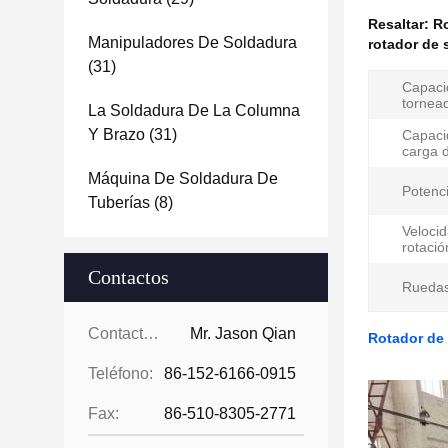
Resaltar:
Ro
Manipuladores De Soldadura
rotador de 
(31)
Capaci
tornea
La Soldadura De La Columna
Y Brazo
(31)
Capaci
carga d
Máquina De Soldadura De
Potenci
Tuberías
(8)
Veloci
rotació
Contactos
Ruedas 
Contactos:
Mr. Jason Qian
Rotador de
Teléfono:
86-152-6166-0915
Fax:
86-510-8305-2771