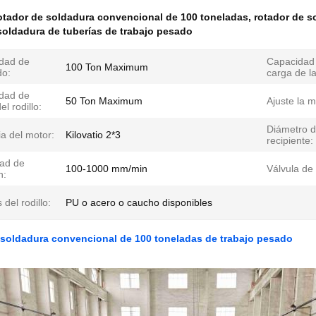
tador de soldadura convencional de 100 toneladas
,
rotador de s
soldadura de tuberías de trabajo pesado
dad de
Capacidad
100 Ton Maximum
do:
carga de l
dad de
50 Ton Maximum
Ajuste la 
el rodillo:
Diámetro d
a del motor:
Kilovatio 2*3
recipiente:
dad de
100-1000 mm/min
Válvula de 
n:
del rodillo:
PU o acero o caucho disponibles
 soldadura convencional de 100 toneladas de trabajo pesado