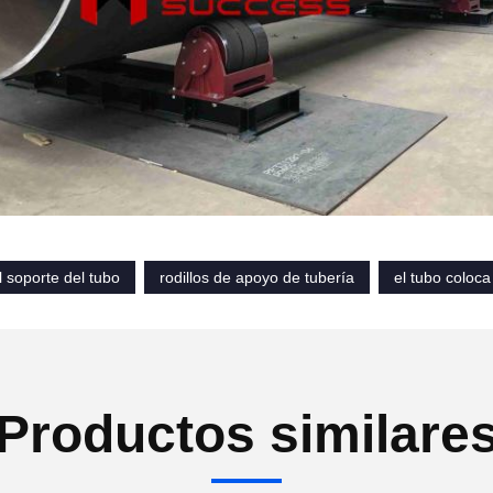
el soporte del tubo
rodillos de apoyo de tubería
el tubo coloca
Productos similare