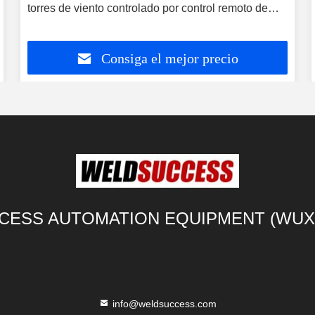
orres de viento controlado por control remoto de
perso
mano y pedal de pie
tensi
Consiga el mejor precio
ESS AUTOMATION EQUIPMENT (WUXI)
info@weldsuccess.com