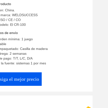
producto
en: China.
a marca: WELDSUCCESS
 ISO / CE / CO
delo: El CR-100
os de envío
orden mínima: 1 juego
iable
empaquetado: Casilla de madera
trega: 2 semanas
e pago: T/T, L/C, D/A
la fuente: sistemas 1 por mes
siga el mejor precio