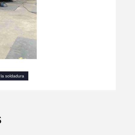
 la soldadura
s