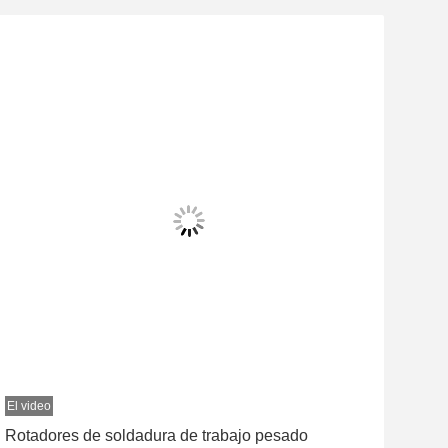
o
El video
ores de soldadura de trabajo pesado
Rotador de