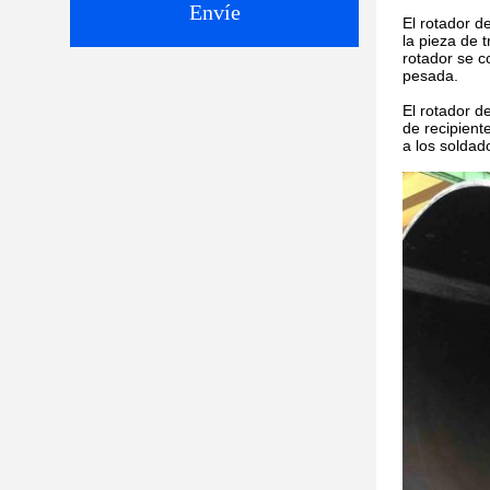
Envíe
El rotador d
la pieza de 
rotador se c
pesada.
El rotador d
de recipient
a los soldad