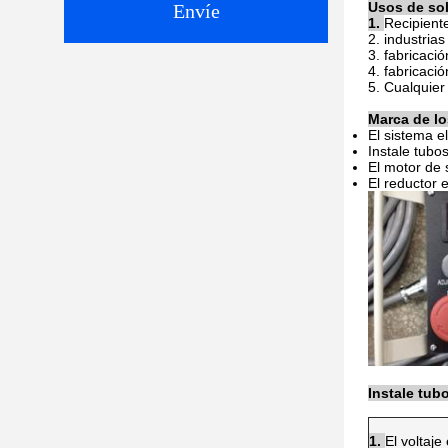
Usos de sol
Envíe
1.
Recipiente
2. industrias
3. fabricació
4. fabricaci
5. Cualquier
Marca de lo
El sistema e
Instale tubo
El motor de 
El reductor 
Instale tub
1.
El voltaje