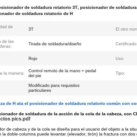
sicionador de soldadura rotatorio 3T
,
posicionador de soldadura 
onador de soldadura rotatorio de H
dad de
3T
El otro no
 de las
Tirada de soldadura/diseño
Certificado
deras:
Rojo
Uso:
Control remoto de la mano + pedal
le la manera:
Tipo:
del pie
Modificado para requisitos
particulares
eza de H ata el posicionador de soldadura rotatorio común con con
cionador de soldadura de la acción de la cola de la cabeza, con 
ctos pics.pdf
dor de cabeza y de la cola se diseña para el usuario del objeto a la sit
e la doble-columna puede levantar (elevador, tirón) la fractura con dos