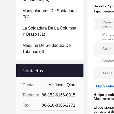
Resaltar:
po
Manipuladores De Soldadura
Tipo posici
(31)
Capaci
carga:
La Soldadura De La Columna
Y Brazo
(31)
Manera
abraza
Máquina De Soldadura De
Color:
Tuberías
(8)
Contro
Contactos
Tirada:
Contactos:
Mr. Jason Qian
El tipo cab
H-tipo posi
Teléfono:
86-152-6166-0915
Más produ
Fax:
86-510-8305-2771
El posiciona
estructura d