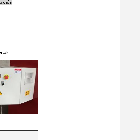
acción
ertek