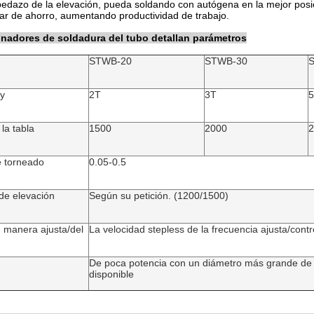
pedazo de la elevación, pueda soldando con autógena en la mejor posici
iar de ahorro, aumentando productividad de trabajo.
nadores de soldadura del tubo detallan parámetros
STWB-20
STWB-30
y
2T
3T
la tabla
1500
2000
2
e torneado
0.05-0.5
de elevación
Según su petición. (1200/1500)
d manera ajusta/del
La velocidad stepless de la frecuencia ajusta/contr
De poca potencia con un diámetro más grande de l
disponible