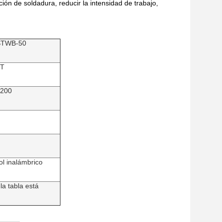
ón de soldadura, reducir la intensidad de trabajo,
STWB-50
5T
200
ol inalámbrico
a tabla está