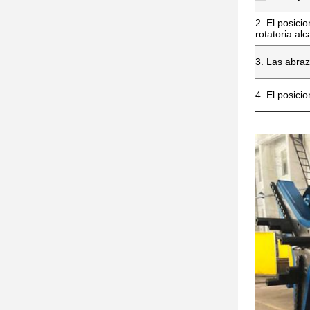
2. El posici
rotatoria al
3. Las abra
4. El posici