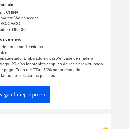
producto
gen: CHINA
 marca: Weldsuccess
: ISO/CE/CO
odelo: HBJ-30
os de envío
orden mínima: 1 sistema
iable
empaquetado: Embalado en caso/envase de madera
rega: 20 días laborables después de recibieron su pago
de pago: Pago del TT/el 30% por adelantado
la fuente: 5 sistemas por mes
siga el mejor precio