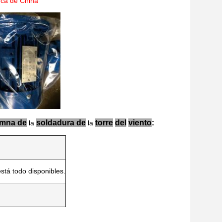
ca de China

umna de
soldadura de
torre
del
viento
:
la
la
está todo disponibles.