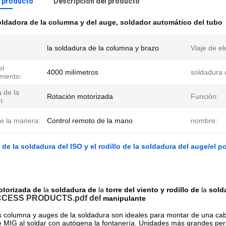
l producto
Descripción del producto
ldadora de la columna y del auge
,
soldador automático del tubo
la soldadura de la columna y brazo
Viaje de el
el
4000 milímetros
soldadura 
miento:
 de la
Rotación motorizada
Función:
n:
le la manera:
Control remoto de la mano
nombre:
de la soldadura del ISO y el rodillo de la soldadura del auge/el 
torizada de
la
soldadura de
la
torre del viento y rodillo de
la
sold
ESS PRODUCTS.pdf del
manipulante
 columna y auges de la soldadura son ideales para montar de una cab
 MIG al soldar con autógena la fontanería. Unidades más grandes perm