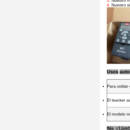
3. 
Nuestro m
4. 
Nuestro s
Usos
auto
Para soldar 
El teacker a
El modelo mo