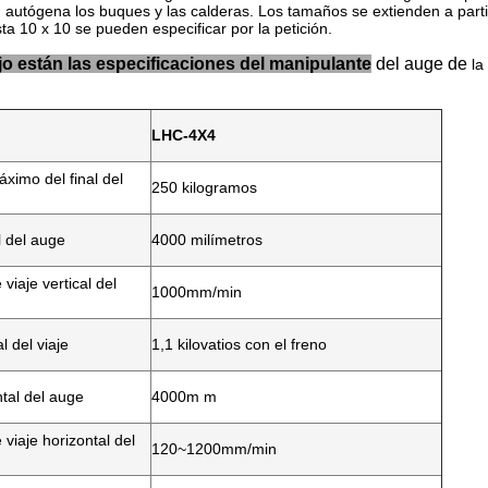
n autógena los buques y las calderas. Los tamaños se extienden a parti
a 10 x 10 se pueden especificar por la petición.
o están las especificaciones del
manipulante
del auge de
la
LHC-4X4
ximo del final del
250 kilogramos
l del auge
4000 milímetros
viaje vertical del
1000mm/min
l del viaje
1,1 kilovatios con el freno
ntal del auge
4000m m
 viaje horizontal del
120~1200mm/min