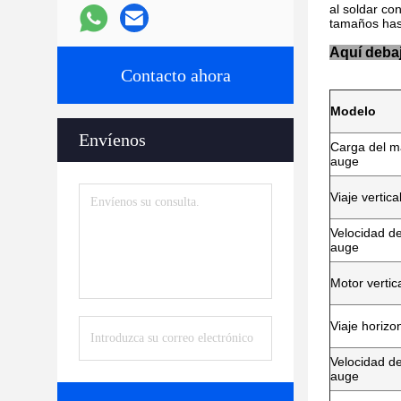
al soldar co
tamaños hast
Aquí debaj
Contacto ahora
Modelo
Envíenos
Carga del má
auge
Viaje vertica
Velocidad de 
auge
Motor vertica
Viaje horizo
Velocidad de
auge