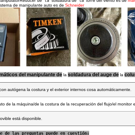
anipulatorReducer de
 la 
soldadura de
 la 
torre del viento es de 
mar
istema de manipulante auto es de 
Schneider
máticos del manipulante de
soldadura del auge de
col
la
la
con autógena la costura y el exterior internos cosa automáticamente.
uto de la máquina/de la costura de la recuperación del flujo/el monitor 
vible está disponible.