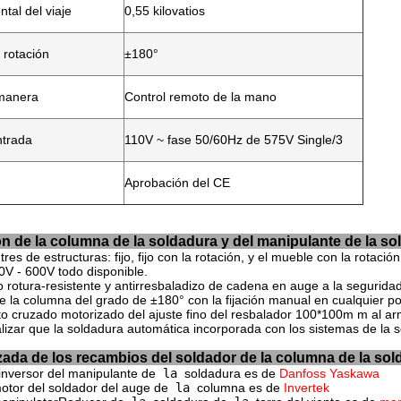
ntal del viaje
0,55 kilovatios
 rotación
±180°
 manera
Control remoto de la mano
ntrada
110V ~ fase 50/60Hz de 575V Single/3
Aprobación del CE
n de la columna de la soldadura y del manipulante de la so
tres de estructuras: fijo, fijo con la rotación, y el mueble con la rotación
0V - 600V todo disponible.
o rotura-resistente y antirresbaladizo de cadena en auge a la seguridad
e la columna del grado de ±180° con la fijación manual en cualquier po
o cruzado motorizado del ajuste fino del resbalador 100*100m m al ar
lizar que la soldadura automática incorporada con los sistemas de l
ada de los recambios del soldador de la columna de la sol
inversor del manipulante de
 la 
soldadura es de 
Danfoss Yaskawa

otor del soldador del auge de
 la 
columna es de 
Invertek
