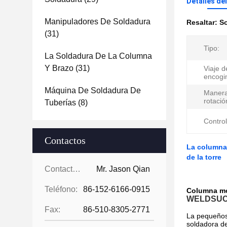
Detalles de
Manipuladores De Soldadura
Resaltar:
So
(31)
Tipo:
La Soldadura De La Columna
Y Brazo
(31)
Viaje d
encogi
Máquina De Soldadura De
Manera
rotació
Tuberías
(8)
Contro
Contactos
La columna 
de la torre
Contactos:
Mr. Jason Qian
Teléfono:
86-152-6166-0915
Columna mo
WELDSUCC
Fax:
86-510-8305-2771
La pequeños
soldadora de