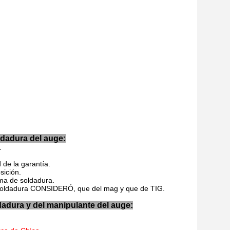
ldadura del auge:
.
 de la garantía.
sición.
ma de soldadura.
a soldadura CONSIDERÓ, que del mag y que de TIG.
dadura y del manipulante del auge: