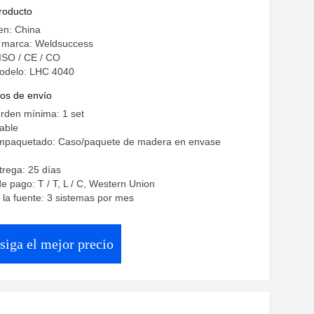
a línea de productos de la torre
producto
en: China
 marca: Weldsuccess
 ISO / CE / CO
odelo: LHC 4040
os de envío
rden mínima: 1 set
iable
empaquetado: Caso/paquete de madera en envase
rega: 25 días
e pago: T / T, L / C, Western Union
la fuente: 3 sistemas por mes
siga el mejor precio